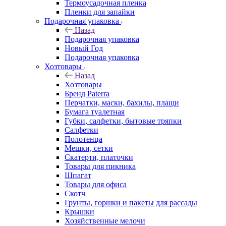
Термоусадочная пленка
Пленки для запайки
Подарочная упаковка
Назад
Подарочная упаковка
Новый Год
Подарочная упаковка
Хозтовары
Назад
Хозтовары
Бренд Paterra
Перчатки, маски, бахилы, плащи
Бумага туалетная
Губки, салфетки, бытовые тряпки
Салфетки
Полотенца
Мешки, сетки
Скатерти, платочки
Товары для пикника
Шпагат
Товары для офиса
Скотч
Грунты, горшки и пакеты для рассады
Крышки
Хозяйственные мелочи