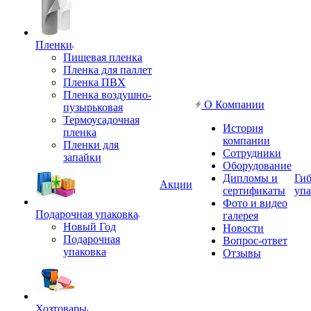
Пленки
Пищевая пленка
Пленка для паллет
Пленка ПВХ
Пленка воздушно-
О Компании
пузырьковая
Термоусадочная
История
пленка
компании
Пленки для
Сотрудники
запайки
Оборудование
Дипломы и
Гиб
Акции
сертификаты
упа
Фото и видео
Подарочная упаковка
галерея
Новый Год
Новости
Подарочная
Вопрос-ответ
упаковка
Отзывы
Хозтовары