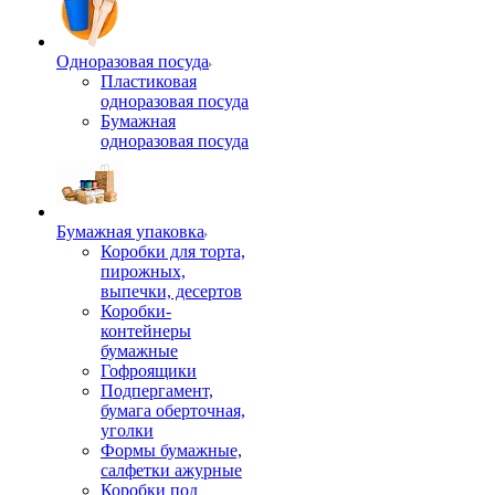
Одноразовая посуда
Пластиковая
одноразовая посуда
Бумажная
одноразовая посуда
Бумажная упаковка
Коробки для торта,
пирожных,
выпечки, десертов
Коробки-
контейнеры
бумажные
Гофроящики
Подпергамент,
бумага оберточная,
уголки
Формы бумажные,
салфетки ажурные
Коробки под