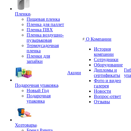
Пленки
Пищевая пленка
Пленка для паллет
Пленка ПВХ
Пленка воздушно-
О Компании
пузырьковая
Термоусадочная
История
пленка
компании
Пленки для
Сотрудники
запайки
Оборудование
Дипломы и
Гиб
Акции
сертификаты
упа
Фото и видео
Подарочная упаковка
галерея
Новый Год
Новости
Подарочная
Вопрос-ответ
упаковка
Отзывы
Хозтовары
Бренд Paterra