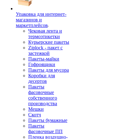
Упаковка для интернет-
магазинов и
маркетплейсов
Чековая лента и
термоэтикетки
Курьерские пакеты
Ziplock - пакет с
застежкой
Пакеты-майки
Гофроящики
Пакеты для мусора
Коробки для
десертов
Пакеты
фасовочные
собственного
производства
Мешки
Скотч
Пакеты бумажные
Пакеты
фасовочные ПП
Пленка воздушно-