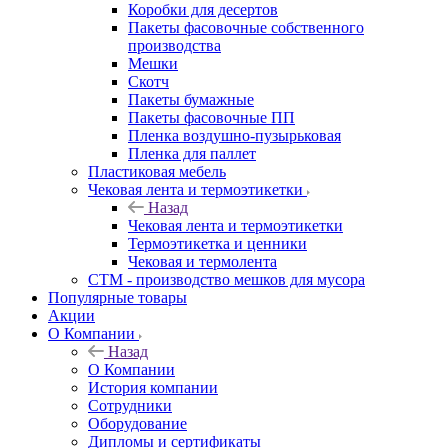
Коробки для десертов
Пакеты фасовочные собственного
производства
Мешки
Скотч
Пакеты бумажные
Пакеты фасовочные ПП
Пленка воздушно-пузырьковая
Пленка для паллет
Пластиковая мебель
Чековая лента и термоэтикетки
Назад
Чековая лента и термоэтикетки
Термоэтикетка и ценники
Чековая и термолента
СТМ - производство мешков для мусора
Популярные товары
Акции
О Компании
Назад
О Компании
История компании
Сотрудники
Оборудование
Дипломы и сертификаты