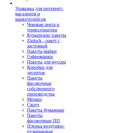
Упаковка для интернет-
магазинов и
маркетплейсов
Чековая лента и
термоэтикетки
Курьерские пакеты
Ziplock - пакет с
застежкой
Пакеты-майки
Гофроящики
Пакеты для мусора
Коробки для
десертов
Пакеты
фасовочные
собственного
производства
Мешки
Скотч
Пакеты бумажные
Пакеты
фасовочные ПП
Пленка воздушно-
пузырьковая