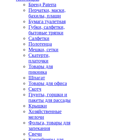
Бренд Paterra
Перчатки, маски,
бахилы, плащи
Бумага туалетная
Губки, салфетки,
бытовые тряпки
Салфетки
Полотенца
Мешки, сетки
Скатерти,
платочки
Товары для
пикника
Шпагат
Товары для офиса
Скотч
Грунты, горшки и
пакеты для рассады
Крышки
Хозяйственные
мелочи
Фольга, товары для
запекания
Свечи
Контейнеры для