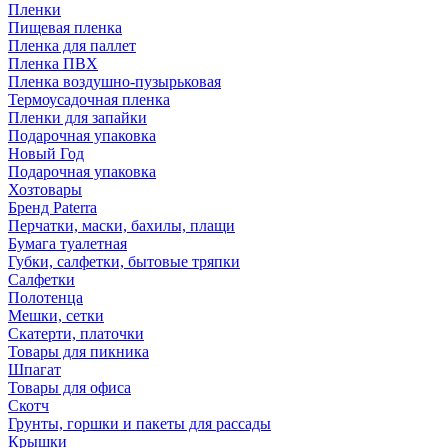
Пленки
Пищевая пленка
Пленка для паллет
Пленка ПВХ
Пленка воздушно-пузырьковая
Термоусадочная пленка
Пленки для запайки
Подарочная упаковка
Новый Год
Подарочная упаковка
Хозтовары
Бренд Paterra
Перчатки, маски, бахилы, плащи
Бумага туалетная
Губки, салфетки, бытовые тряпки
Салфетки
Полотенца
Мешки, сетки
Скатерти, платочки
Товары для пикника
Шпагат
Товары для офиса
Скотч
Грунты, горшки и пакеты для рассады
Крышки