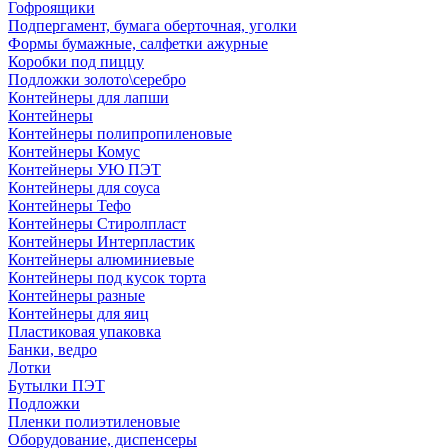
Гофроящики
Подпергамент, бумага оберточная, уголки
Формы бумажные, салфетки ажурные
Коробки под пиццу
Подложки золото\серебро
Контейнеры для лапши
Контейнеры
Контейнеры полипропиленовые
Контейнеры Комус
Контейнеры УЮ ПЭТ
Контейнеры для соуса
Контейнеры Тефо
Контейнеры Стиролпласт
Контейнеры Интерпластик
Контейнеры алюминиевые
Контейнеры под кусок торта
Контейнеры разные
Контейнеры для яиц
Пластиковая упаковка
Банки, ведро
Лотки
Бутылки ПЭТ
Подложки
Пленки полиэтиленовые
Оборудование, диспенсеры