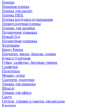
Пленки
Пищевая пленка
Пленка для паллет
Пленка ПВХ
Пленка воздушно-пузырьковая
Термоусадочная пленка
Пленки для запайки
Подарочная упаковка
Новый Год
Подарочная упаковка
Хозтовары
Бренд Paterra
Перчатки, маски, бахилы, плащи
Бумага туалетная
Губки, салфетки, бытовые тряпки
Салфетки
Полотенца
Мешки, сетки
Скатерти, платочки
Товары для пикника
Шпагат
Товары для офиса
Скотч
Грунты, горшки и пакеты для рассады
Крышки