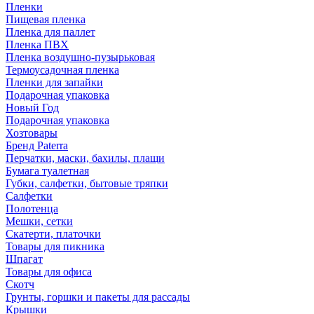
Пленки
Пищевая пленка
Пленка для паллет
Пленка ПВХ
Пленка воздушно-пузырьковая
Термоусадочная пленка
Пленки для запайки
Подарочная упаковка
Новый Год
Подарочная упаковка
Хозтовары
Бренд Paterra
Перчатки, маски, бахилы, плащи
Бумага туалетная
Губки, салфетки, бытовые тряпки
Салфетки
Полотенца
Мешки, сетки
Скатерти, платочки
Товары для пикника
Шпагат
Товары для офиса
Скотч
Грунты, горшки и пакеты для рассады
Крышки