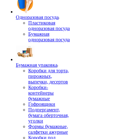
Одноразовая посуда
Пластиковая
одноразовая посуда
Бумажная
одноразовая посуда
Бумажная упаковка
Коробки для торта,
пирожных,
выпечки, десертов
Коробки-
контейнеры
бумажные
Гофроящики
Подпергамент,
бумага оберточная,
уголки
Формы бумажные,
салфетки ажурные
Коробки под