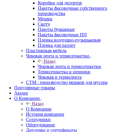
Коробки для десертов
Пакеты фасовочные собственного
производства
Мешки
Скотч
Пакеты бумажные
Пакеты фасовочные ПП
Пленка воздушно-пузырьковая
Пленка для паллет
Пластиковая мебель
Чековая лента и термоэтикетки
Назад
Чековая лента и термоэтикетки
Термоэтикетка и ценники
Чековая и термолента
СТМ - производство мешков для мусора
Популярные товары
Акции
О Компании
Назад
О Компании
История компании
Сотрудники
Оборудование
Дипломы и сертификаты