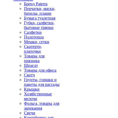
Бренд Paterra
Перчатки, маски,
бахилы, плащи
Бумага туалетная
Губки, салфетки,
бытовые тряпки
Салфетки
Полотенца
Мешки, сетки
Скатерти,
платочки
Товары для
пикника
Шпагат
Товары для офиса
Скотч
Грунты, горшки и
пакеты для рассады
Крышки
Хозяйственные
мелочи
Фольга, товары для
запекания
Свечи
Контейнеры для