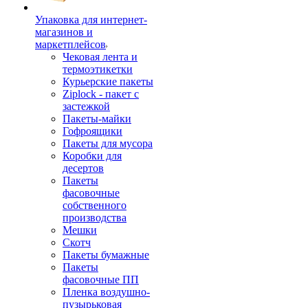
Упаковка для интернет-
магазинов и
маркетплейсов
Чековая лента и
термоэтикетки
Курьерские пакеты
Ziplock - пакет с
застежкой
Пакеты-майки
Гофроящики
Пакеты для мусора
Коробки для
десертов
Пакеты
фасовочные
собственного
производства
Мешки
Скотч
Пакеты бумажные
Пакеты
фасовочные ПП
Пленка воздушно-
пузырьковая