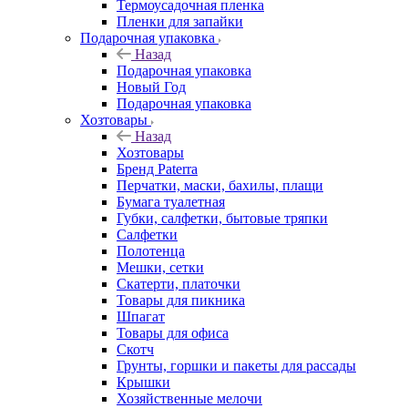
Термоусадочная пленка
Пленки для запайки
Подарочная упаковка
Назад
Подарочная упаковка
Новый Год
Подарочная упаковка
Хозтовары
Назад
Хозтовары
Бренд Paterra
Перчатки, маски, бахилы, плащи
Бумага туалетная
Губки, салфетки, бытовые тряпки
Салфетки
Полотенца
Мешки, сетки
Скатерти, платочки
Товары для пикника
Шпагат
Товары для офиса
Скотч
Грунты, горшки и пакеты для рассады
Крышки
Хозяйственные мелочи