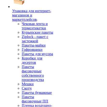
Упаковка для интернет-
магазинов и
маркетплейсов
Чековая лента и
термоэтикетки
Курьерские пакеты
Ziplock - пакет с
застежкой
Пакеты-майки
Гофроящики
Пакеты для мусора
Коробки для
десертов
Пакеты
фасовочные
собственного
производства
Мешки
Скотч
Пакеты бумажные
Пакеты
фасовочные ПП
Пленка воздушно-