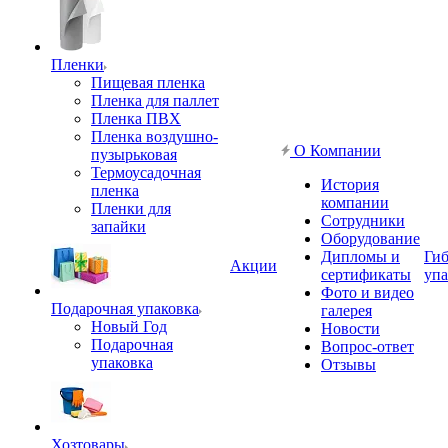
Пленки
Пищевая пленка
Пленка для паллет
Пленка ПВХ
Пленка воздушно-
О Компании
пузырьковая
Термоусадочная
История
пленка
компании
Пленки для
Сотрудники
запайки
Оборудование
Дипломы и
Гиб
Акции
сертификаты
упа
Фото и видео
Подарочная упаковка
галерея
Новый Год
Новости
Подарочная
Вопрос-ответ
упаковка
Отзывы
Хозтовары