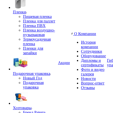
Пленки
Пищевая пленка
Пленка для паллет
Пленка ПВХ
Пленка воздушно-
О Компании
пузырьковая
Термоусадочная
История
пленка
компании
Пленки для
Сотрудники
запайки
Оборудование
Дипломы и
Гиб
Акции
сертификаты
упа
Фото и видео
Подарочная упаковка
галерея
Новый Год
Новости
Подарочная
Вопрос-ответ
упаковка
Отзывы
Хозтовары
Бренд Paterra