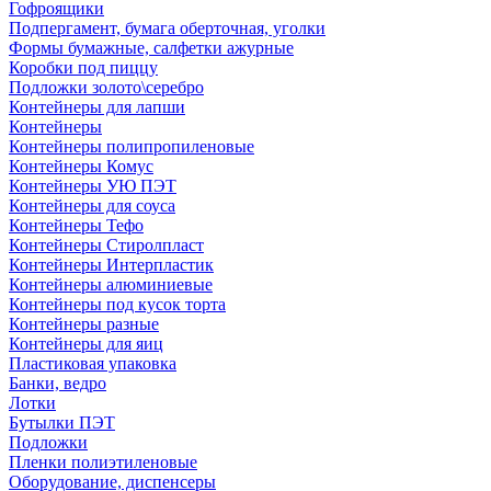
Гофроящики
Подпергамент, бумага оберточная, уголки
Формы бумажные, салфетки ажурные
Коробки под пиццу
Подложки золото\серебро
Контейнеры для лапши
Контейнеры
Контейнеры полипропиленовые
Контейнеры Комус
Контейнеры УЮ ПЭТ
Контейнеры для соуса
Контейнеры Тефо
Контейнеры Стиролпласт
Контейнеры Интерпластик
Контейнеры алюминиевые
Контейнеры под кусок торта
Контейнеры разные
Контейнеры для яиц
Пластиковая упаковка
Банки, ведро
Лотки
Бутылки ПЭТ
Подложки
Пленки полиэтиленовые
Оборудование, диспенсеры