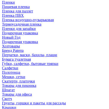
Пленки
Пищевая пленка
Пленка для паллет
Пленка ПВХ
Пленка воздушно-пузырьковая
Термоусадочная пленка
Пленки для запайки
Подарочная упаковка
Новый Год
Подарочная упаковка
Хозтовары
Бренд Paterra
Перчатки, маски, бахилы, плащи
Бумага туалетная
Губки, салфетки, бытовые тряпки
Салфетки
Полотенца
Мешки, сетки
Скатерти, платочки
Товары для пикника
Шпагат
Товары для офиса
Скотч
Грунты, горшки и пакеты для рассады
Крышки