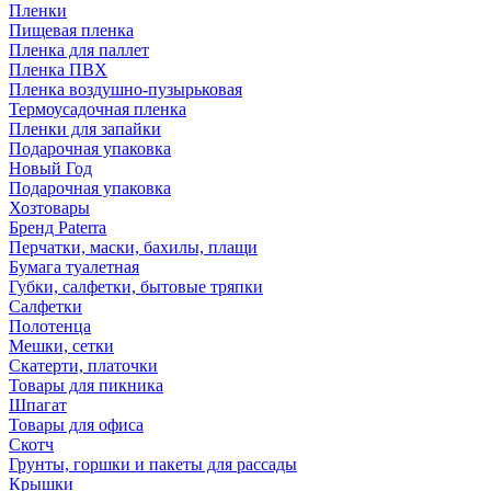
Пленки
Пищевая пленка
Пленка для паллет
Пленка ПВХ
Пленка воздушно-пузырьковая
Термоусадочная пленка
Пленки для запайки
Подарочная упаковка
Новый Год
Подарочная упаковка
Хозтовары
Бренд Paterra
Перчатки, маски, бахилы, плащи
Бумага туалетная
Губки, салфетки, бытовые тряпки
Салфетки
Полотенца
Мешки, сетки
Скатерти, платочки
Товары для пикника
Шпагат
Товары для офиса
Скотч
Грунты, горшки и пакеты для рассады
Крышки