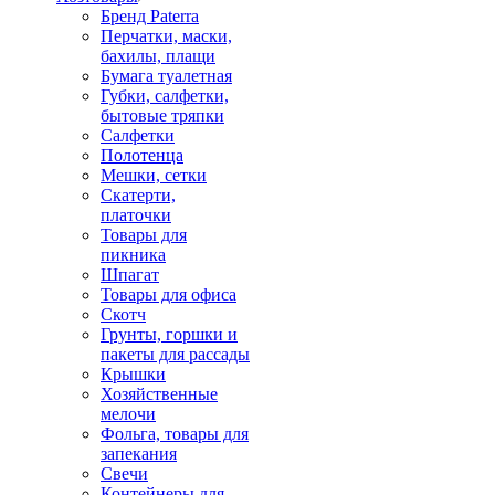
Бренд Paterra
Перчатки, маски,
бахилы, плащи
Бумага туалетная
Губки, салфетки,
бытовые тряпки
Салфетки
Полотенца
Мешки, сетки
Скатерти,
платочки
Товары для
пикника
Шпагат
Товары для офиса
Скотч
Грунты, горшки и
пакеты для рассады
Крышки
Хозяйственные
мелочи
Фольга, товары для
запекания
Свечи
Контейнеры для