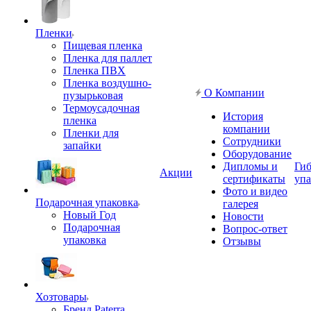
Пленки
Пищевая пленка
Пленка для паллет
Пленка ПВХ
Пленка воздушно-
О Компании
пузырьковая
Термоусадочная
История
пленка
компании
Пленки для
Сотрудники
запайки
Оборудование
Дипломы и
Гиб
Акции
сертификаты
упа
Фото и видео
Подарочная упаковка
галерея
Новый Год
Новости
Подарочная
Вопрос-ответ
упаковка
Отзывы
Хозтовары
Бренд Paterra