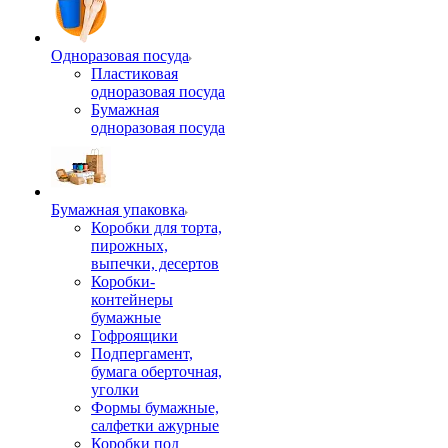
Одноразовая посуда
Пластиковая
одноразовая посуда
Бумажная
одноразовая посуда
Бумажная упаковка
Коробки для торта,
пирожных,
выпечки, десертов
Коробки-
контейнеры
бумажные
Гофроящики
Подпергамент,
бумага оберточная,
уголки
Формы бумажные,
салфетки ажурные
Коробки под