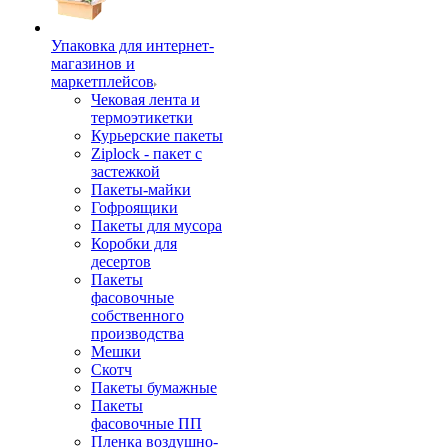
Упаковка для интернет-
магазинов и
маркетплейсов
Чековая лента и
термоэтикетки
Курьерские пакеты
Ziplock - пакет с
застежкой
Пакеты-майки
Гофроящики
Пакеты для мусора
Коробки для
десертов
Пакеты
фасовочные
собственного
производства
Мешки
Скотч
Пакеты бумажные
Пакеты
фасовочные ПП
Пленка воздушно-