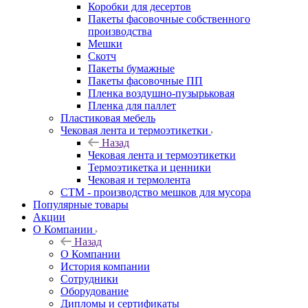
Коробки для десертов
Пакеты фасовочные собственного
производства
Мешки
Скотч
Пакеты бумажные
Пакеты фасовочные ПП
Пленка воздушно-пузырьковая
Пленка для паллет
Пластиковая мебель
Чековая лента и термоэтикетки
Назад
Чековая лента и термоэтикетки
Термоэтикетка и ценники
Чековая и термолента
СТМ - производство мешков для мусора
Популярные товары
Акции
О Компании
Назад
О Компании
История компании
Сотрудники
Оборудование
Дипломы и сертификаты