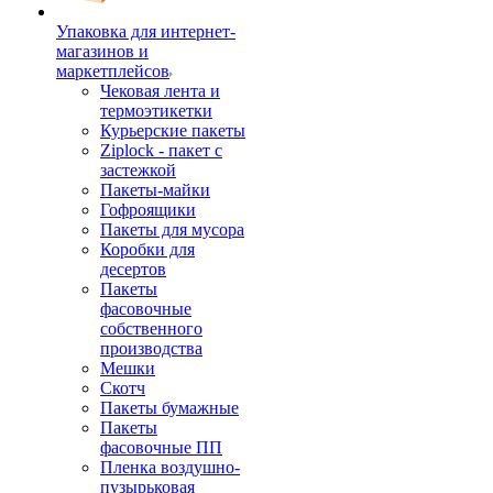
Упаковка для интернет-
магазинов и
маркетплейсов
Чековая лента и
термоэтикетки
Курьерские пакеты
Ziplock - пакет с
застежкой
Пакеты-майки
Гофроящики
Пакеты для мусора
Коробки для
десертов
Пакеты
фасовочные
собственного
производства
Мешки
Скотч
Пакеты бумажные
Пакеты
фасовочные ПП
Пленка воздушно-
пузырьковая