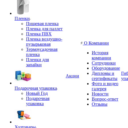
Пленки
Пищевая пленка
Пленка для паллет
Пленка ПВХ
Пленка воздушно-
О Компании
пузырьковая
Термоусадочная
История
пленка
компании
Пленки для
Сотрудники
запайки
Оборудование
Дипломы и
Гиб
Акции
сертификаты
упа
Фото и видео
Подарочная упаковка
галерея
Новый Год
Новости
Подарочная
Вопрос-ответ
упаковка
Отзывы
Хозтовары