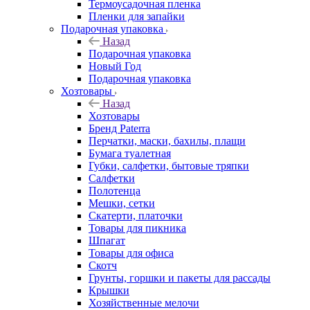
Термоусадочная пленка
Пленки для запайки
Подарочная упаковка
Назад
Подарочная упаковка
Новый Год
Подарочная упаковка
Хозтовары
Назад
Хозтовары
Бренд Paterra
Перчатки, маски, бахилы, плащи
Бумага туалетная
Губки, салфетки, бытовые тряпки
Салфетки
Полотенца
Мешки, сетки
Скатерти, платочки
Товары для пикника
Шпагат
Товары для офиса
Скотч
Грунты, горшки и пакеты для рассады
Крышки
Хозяйственные мелочи