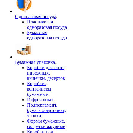
Одноразовая посуда
Пластиковая
одноразовая посуда
Бумажная
одноразовая посуда
Бумажная упаковка
Коробки для торта,
пирожных,
выпечки, десертов
Коробки-
контейнеры
бумажные
Гофроящики
Подпергамент,
бумага оберточная,
уголки
Формы бумажные,
салфетки ажурные
Коробки под