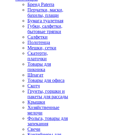
Бренд Paterra
Перчатки, маски,
бахилы, плащи
Бумага туалетная
Губки, салфетки,
бытовые тряпки
Салфетки
Полотенца
Мешки, сетки
Скатерти,
платочки
Товары для
пикника
Шпагат
Товары для офиса
Скотч
Грунты, горшки и
пакеты для рассады
Крышки
Хозяйственные
мелочи
Фольга, товары для
запекания
Свечи
Контейнеры для