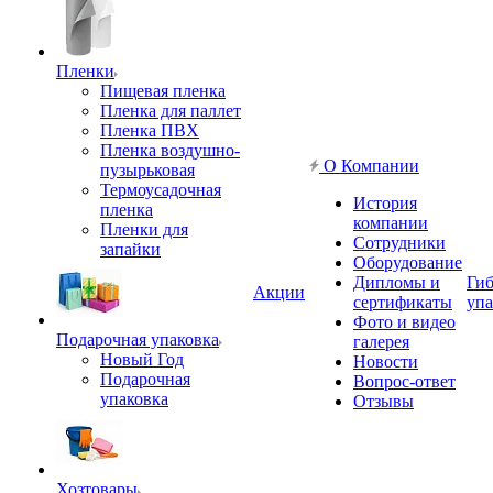
Пленки
Пищевая пленка
Пленка для паллет
Пленка ПВХ
Пленка воздушно-
О Компании
пузырьковая
Термоусадочная
История
пленка
компании
Пленки для
Сотрудники
запайки
Оборудование
Дипломы и
Гиб
Акции
сертификаты
упа
Фото и видео
Подарочная упаковка
галерея
Новый Год
Новости
Подарочная
Вопрос-ответ
упаковка
Отзывы
Хозтовары