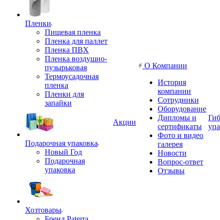
Пленки
Пищевая пленка
Пленка для паллет
Пленка ПВХ
Пленка воздушно-
О Компании
пузырьковая
Термоусадочная
История
пленка
компании
Пленки для
Сотрудники
запайки
Оборудование
Дипломы и
Гиб
Акции
сертификаты
упа
Фото и видео
Подарочная упаковка
галерея
Новый Год
Новости
Подарочная
Вопрос-ответ
упаковка
Отзывы
Хозтовары
Бренд Paterra