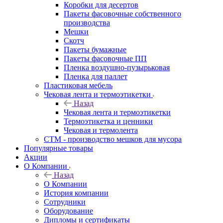
Коробки для десертов
Пакеты фасовочные собственного
производства
Мешки
Скотч
Пакеты бумажные
Пакеты фасовочные ПП
Пленка воздушно-пузырьковая
Пленка для паллет
Пластиковая мебель
Чековая лента и термоэтикетки
Назад
Чековая лента и термоэтикетки
Термоэтикетка и ценники
Чековая и термолента
СТМ - производство мешков для мусора
Популярные товары
Акции
О Компании
Назад
О Компании
История компании
Сотрудники
Оборудование
Дипломы и сертификаты