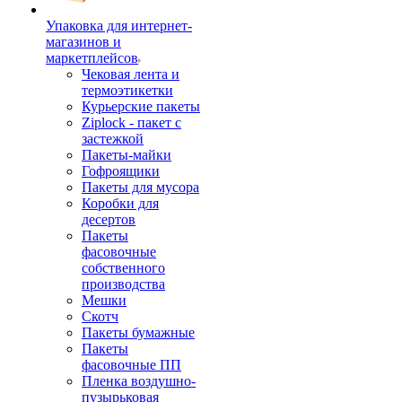
Упаковка для интернет-
магазинов и
маркетплейсов
Чековая лента и
термоэтикетки
Курьерские пакеты
Ziplock - пакет с
застежкой
Пакеты-майки
Гофроящики
Пакеты для мусора
Коробки для
десертов
Пакеты
фасовочные
собственного
производства
Мешки
Скотч
Пакеты бумажные
Пакеты
фасовочные ПП
Пленка воздушно-
пузырьковая