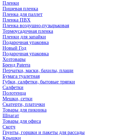
Пленки
Пищевая пленка
Пленка для паллет
Пленка ПВХ
Пленка воздушно-пузырьковая
Термоусадочная пленка
Пленки для запайки
Подарочная упаковка
Новый Год
Подарочная упаковка
Хозтовары
Бренд Paterra
Перчатки, маски, бахилы, плащи
Бумага туалетная
Губки, салфетки, бытовые тряпки
Салфетки
Полотенца
Мешки, сетки
Скатерти, платочки
Товары для пикника
Шпагат
Товары для офиса
Скотч
Грунты, горшки и пакеты для рассады
Крышки