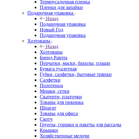
Термоусадочная пленка
Пленки для запайки
Подарочная упаковка
Назад
Подарочная упаковка
Новый Год
Подарочная упаковка
Хозтовары
Назад
Хозтовары
Бренд Paterra
Перчатки, маски, бахилы, плащи
Бумага туалетная
Губки, салфетки, бытовые тряпки
Салфетки
Полотенца
Мешки, сетки
Скатерти, платочки
Товары для пикника
Шпагат
Товары для офиса
Скотч
Грунты, горшки и пакеты для рассады
Крышки
Хозяйственные мелочи