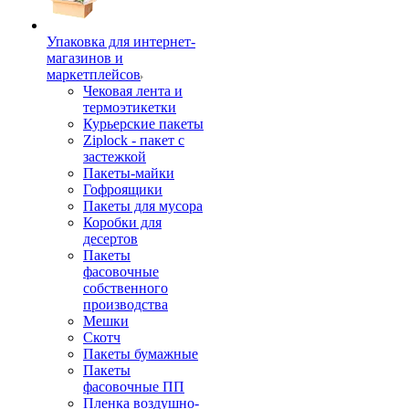
Упаковка для интернет-
магазинов и
маркетплейсов
Чековая лента и
термоэтикетки
Курьерские пакеты
Ziplock - пакет с
застежкой
Пакеты-майки
Гофроящики
Пакеты для мусора
Коробки для
десертов
Пакеты
фасовочные
собственного
производства
Мешки
Скотч
Пакеты бумажные
Пакеты
фасовочные ПП
Пленка воздушно-