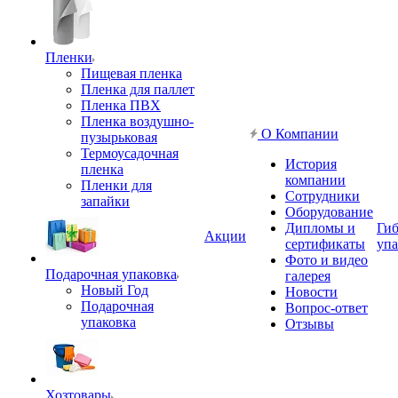
Пленки
Пищевая пленка
Пленка для паллет
Пленка ПВХ
Пленка воздушно-
О Компании
пузырьковая
Термоусадочная
История
пленка
компании
Пленки для
Сотрудники
запайки
Оборудование
Дипломы и
Гиб
Акции
сертификаты
упа
Фото и видео
Подарочная упаковка
галерея
Новый Год
Новости
Подарочная
Вопрос-ответ
упаковка
Отзывы
Хозтовары