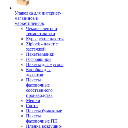
Упаковка для интернет-
магазинов и
маркетплейсов
Чековая лента и
термоэтикетки
Курьерские пакеты
Ziplock - пакет с
застежкой
Пакеты-майки
Гофроящики
Пакеты для мусора
Коробки для
десертов
Пакеты
фасовочные
собственного
производства
Мешки
Скотч
Пакеты бумажные
Пакеты
фасовочные ПП
Пленка воздушно-