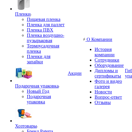
Пленки
Пищевая пленка
Пленка для паллет
Пленка ПВХ
Пленка воздушно-
О Компании
пузырьковая
Термоусадочная
История
пленка
компании
Пленки для
Сотрудники
запайки
Оборудование
Дипломы и
Гиб
Акции
сертификаты
упа
Фото и видео
Подарочная упаковка
галерея
Новый Год
Новости
Подарочная
Вопрос-ответ
упаковка
Отзывы
Хозтовары
Бренд Paterra