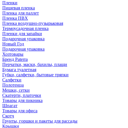
Пленки
Пищевая пленка
Пленка для паллет
Пленка ПВХ
Пленка воздушно-пузырьковая
Термоусадочная пленка
Пленки для запайки
Подарочная упаковка
Новый Год
Подарочная упаковка
Хозтовары
Бренд Paterra
Перчатки, маски, бахилы, плащи
Бумага туалетная
Губки, салфетки, бытовые тряпки
Салфетки
Полотенца
Мешки, сетки
Скатерти, платочки
Товары для пикника
Шпагат
Товары для офиса
Скотч
Грунты, горшки и пакеты для рассады
Крышки