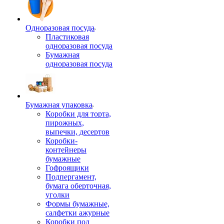
Одноразовая посуда
Пластиковая
одноразовая посуда
Бумажная
одноразовая посуда
Бумажная упаковка
Коробки для торта,
пирожных,
выпечки, десертов
Коробки-
контейнеры
бумажные
Гофроящики
Подпергамент,
бумага оберточная,
уголки
Формы бумажные,
салфетки ажурные
Коробки под