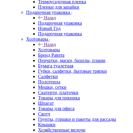
Термоусадочная пленка
Пленки для запайки
Подарочная упаковка
Назад
Подарочная упаковка
Новый Год
Подарочная упаковка
Хозтовары
Назад
Хозтовары
Бренд Paterra
Перчатки, маски, бахилы, плащи
Бумага туалетная
Губки, салфетки, бытовые тряпки
Салфетки
Полотенца
Мешки, сетки
Скатерти, платочки
Товары для пикника
Шпагат
Товары для офиса
Скотч
Грунты, горшки и пакеты для рассады
Крышки
Хозяйственные мелочи