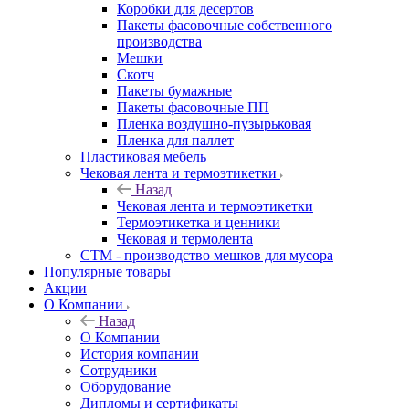
Коробки для десертов
Пакеты фасовочные собственного
производства
Мешки
Скотч
Пакеты бумажные
Пакеты фасовочные ПП
Пленка воздушно-пузырьковая
Пленка для паллет
Пластиковая мебель
Чековая лента и термоэтикетки
Назад
Чековая лента и термоэтикетки
Термоэтикетка и ценники
Чековая и термолента
СТМ - производство мешков для мусора
Популярные товары
Акции
О Компании
Назад
О Компании
История компании
Сотрудники
Оборудование
Дипломы и сертификаты