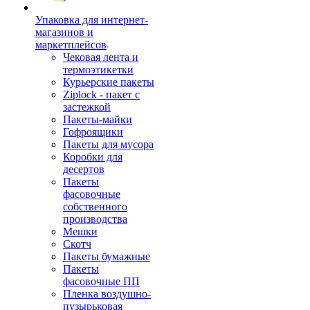
Упаковка для интернет-
магазинов и
маркетплейсов
Чековая лента и
термоэтикетки
Курьерские пакеты
Ziplock - пакет с
застежкой
Пакеты-майки
Гофроящики
Пакеты для мусора
Коробки для
десертов
Пакеты
фасовочные
собственного
производства
Мешки
Скотч
Пакеты бумажные
Пакеты
фасовочные ПП
Пленка воздушно-
пузырьковая