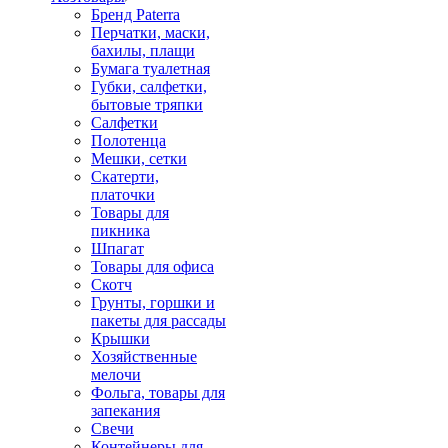
Бренд Paterra
Перчатки, маски,
бахилы, плащи
Бумага туалетная
Губки, салфетки,
бытовые тряпки
Салфетки
Полотенца
Мешки, сетки
Скатерти,
платочки
Товары для
пикника
Шпагат
Товары для офиса
Скотч
Грунты, горшки и
пакеты для рассады
Крышки
Хозяйственные
мелочи
Фольга, товары для
запекания
Свечи
Контейнеры для