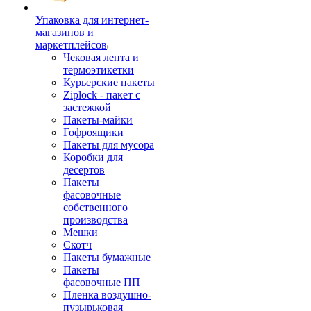
Упаковка для интернет-
магазинов и
маркетплейсов
Чековая лента и
термоэтикетки
Курьерские пакеты
Ziplock - пакет с
застежкой
Пакеты-майки
Гофроящики
Пакеты для мусора
Коробки для
десертов
Пакеты
фасовочные
собственного
производства
Мешки
Скотч
Пакеты бумажные
Пакеты
фасовочные ПП
Пленка воздушно-
пузырьковая