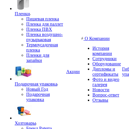
Пленки
Пищевая пленка
Пленка для паллет
Пленка ПВХ
Пленка воздушно-
О Компании
пузырьковая
Термоусадочная
История
пленка
компании
Пленки для
Сотрудники
запайки
Оборудование
Дипломы и
Гиб
Акции
сертификаты
упа
Фото и видео
Подарочная упаковка
галерея
Новый Год
Новости
Подарочная
Вопрос-ответ
упаковка
Отзывы
Хозтовары
Бренд Paterra