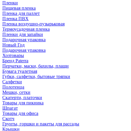
Пленки
Пищевая пленка
Пленка для паллет
Пленка ПВХ
Пленка воздушно-пузырьковая
Термоусадочная пленка
Пленки для запайки
Подарочная упаковка
Новый Год
Подарочная упаковка
Хозтовары
Бренд Paterra
Перчатки, маски, бахилы, плащи
Бумага туалетная
Губки, салфетки, бытовые тряпки
Салфетки
Полотенца
Мешки, сетки
Скатерти, платочки
Товары для пикника
Шпагат
Товары для офиса
Скотч
Грунты, горшки и пакеты для рассады
Крышки