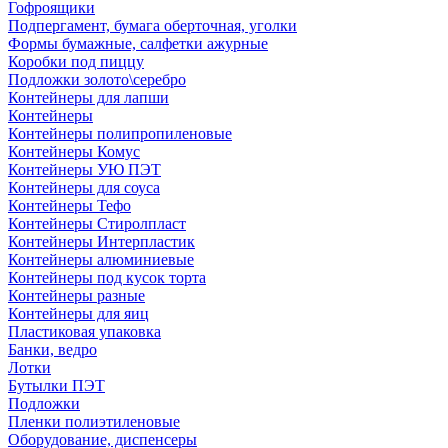
Гофроящики
Подпергамент, бумага оберточная, уголки
Формы бумажные, салфетки ажурные
Коробки под пиццу
Подложки золото\серебро
Контейнеры для лапши
Контейнеры
Контейнеры полипропиленовые
Контейнеры Комус
Контейнеры УЮ ПЭТ
Контейнеры для соуса
Контейнеры Тефо
Контейнеры Стиролпласт
Контейнеры Интерпластик
Контейнеры алюминиевые
Контейнеры под кусок торта
Контейнеры разные
Контейнеры для яиц
Пластиковая упаковка
Банки, ведро
Лотки
Бутылки ПЭТ
Подложки
Пленки полиэтиленовые
Оборудование, диспенсеры