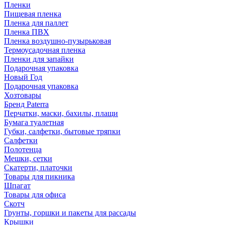
Пленки
Пищевая пленка
Пленка для паллет
Пленка ПВХ
Пленка воздушно-пузырьковая
Термоусадочная пленка
Пленки для запайки
Подарочная упаковка
Новый Год
Подарочная упаковка
Хозтовары
Бренд Paterra
Перчатки, маски, бахилы, плащи
Бумага туалетная
Губки, салфетки, бытовые тряпки
Салфетки
Полотенца
Мешки, сетки
Скатерти, платочки
Товары для пикника
Шпагат
Товары для офиса
Скотч
Грунты, горшки и пакеты для рассады
Крышки