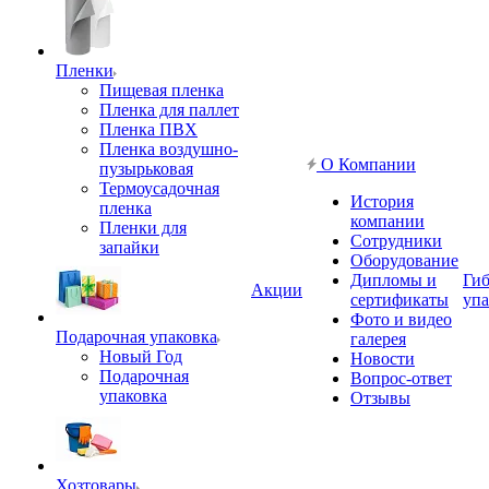
Пленки
Пищевая пленка
Пленка для паллет
Пленка ПВХ
Пленка воздушно-
О Компании
пузырьковая
Термоусадочная
История
пленка
компании
Пленки для
Сотрудники
запайки
Оборудование
Дипломы и
Гиб
Акции
сертификаты
упа
Фото и видео
Подарочная упаковка
галерея
Новый Год
Новости
Подарочная
Вопрос-ответ
упаковка
Отзывы
Хозтовары