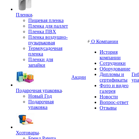
Пленки
Пищевая пленка
Пленка для паллет
Пленка ПВХ
Пленка воздушно-
О Компании
пузырьковая
Термоусадочная
История
пленка
компании
Пленки для
Сотрудники
запайки
Оборудование
Дипломы и
Гиб
Акции
сертификаты
упа
Фото и видео
Подарочная упаковка
галерея
Новый Год
Новости
Подарочная
Вопрос-ответ
упаковка
Отзывы
Хозтовары
Бренд Paterra