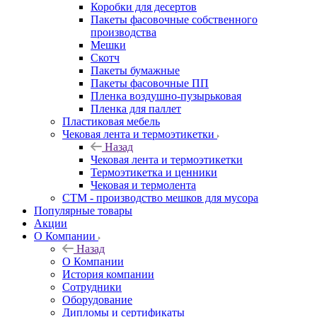
Коробки для десертов
Пакеты фасовочные собственного
производства
Мешки
Скотч
Пакеты бумажные
Пакеты фасовочные ПП
Пленка воздушно-пузырьковая
Пленка для паллет
Пластиковая мебель
Чековая лента и термоэтикетки
Назад
Чековая лента и термоэтикетки
Термоэтикетка и ценники
Чековая и термолента
СТМ - производство мешков для мусора
Популярные товары
Акции
О Компании
Назад
О Компании
История компании
Сотрудники
Оборудование
Дипломы и сертификаты