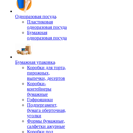
Одноразовая посуда
Пластиковая
одноразовая посуда
Бумажная
одноразовая посуда
Бумажная упаковка
Коробки для торта,
пирожных,
выпечки, десертов
Коробки-
контейнеры
бумажные
Гофроящики
Подпергамент,
бумага оберточная,
уголки
Формы бумажные,
салфетки ажурные
Коробки под