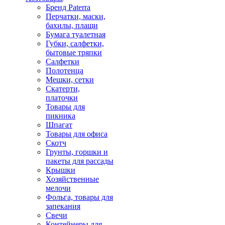
Бренд Paterra
Перчатки, маски,
бахилы, плащи
Бумага туалетная
Губки, салфетки,
бытовые тряпки
Салфетки
Полотенца
Мешки, сетки
Скатерти,
платочки
Товары для
пикника
Шпагат
Товары для офиса
Скотч
Грунты, горшки и
пакеты для рассады
Крышки
Хозяйственные
мелочи
Фольга, товары для
запекания
Свечи
Контейнеры для