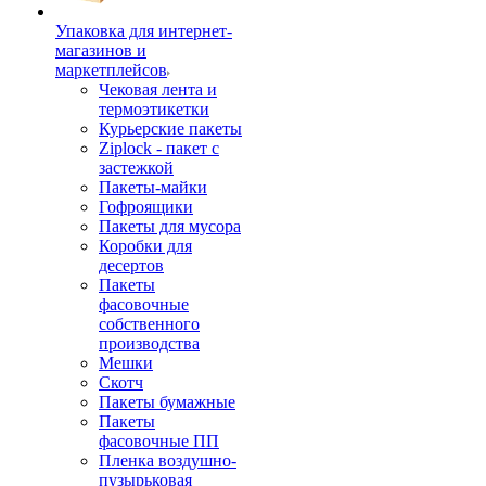
Упаковка для интернет-
магазинов и
маркетплейсов
Чековая лента и
термоэтикетки
Курьерские пакеты
Ziplock - пакет с
застежкой
Пакеты-майки
Гофроящики
Пакеты для мусора
Коробки для
десертов
Пакеты
фасовочные
собственного
производства
Мешки
Скотч
Пакеты бумажные
Пакеты
фасовочные ПП
Пленка воздушно-
пузырьковая