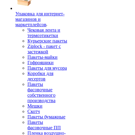
Упаковка для интернет-
магазинов и
маркетплейсов
Чековая лента и
термоэтикетки
Курьерские пакеты
Ziplock - пакет с
застежкой
Пакеты-майки
Гофроящики
Пакеты для мусора
Коробки для
десертов
Пакеты
фасовочные
собственного
производства
Мешки
Скотч
Пакеты бумажные
Пакеты
фасовочные ПП
Пленка воздушно-