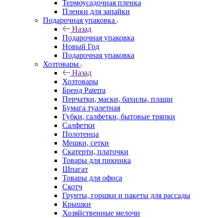
Термоусадочная пленка
Пленки для запайки
Подарочная упаковка
Назад
Подарочная упаковка
Новый Год
Подарочная упаковка
Хозтовары
Назад
Хозтовары
Бренд Paterra
Перчатки, маски, бахилы, плащи
Бумага туалетная
Губки, салфетки, бытовые тряпки
Салфетки
Полотенца
Мешки, сетки
Скатерти, платочки
Товары для пикника
Шпагат
Товары для офиса
Скотч
Грунты, горшки и пакеты для рассады
Крышки
Хозяйственные мелочи