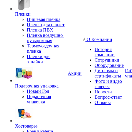
Пленки
Пищевая пленка
Пленка для паллет
Пленка ПВХ
Пленка воздушно-
О Компании
пузырьковая
Термоусадочная
История
пленка
компании
Пленки для
Сотрудники
запайки
Оборудование
Дипломы и
Гиб
Акции
сертификаты
упа
Фото и видео
Подарочная упаковка
галерея
Новый Год
Новости
Подарочная
Вопрос-ответ
упаковка
Отзывы
Хозтовары
Бренд Paterra