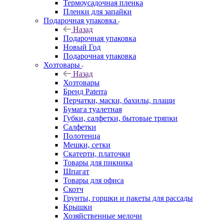
Термоусадочная пленка
Пленки для запайки
Подарочная упаковка
Назад
Подарочная упаковка
Новый Год
Подарочная упаковка
Хозтовары
Назад
Хозтовары
Бренд Paterra
Перчатки, маски, бахилы, плащи
Бумага туалетная
Губки, салфетки, бытовые тряпки
Салфетки
Полотенца
Мешки, сетки
Скатерти, платочки
Товары для пикника
Шпагат
Товары для офиса
Скотч
Грунты, горшки и пакеты для рассады
Крышки
Хозяйственные мелочи