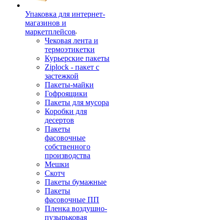
Упаковка для интернет-
магазинов и
маркетплейсов
Чековая лента и
термоэтикетки
Курьерские пакеты
Ziplock - пакет с
застежкой
Пакеты-майки
Гофроящики
Пакеты для мусора
Коробки для
десертов
Пакеты
фасовочные
собственного
производства
Мешки
Скотч
Пакеты бумажные
Пакеты
фасовочные ПП
Пленка воздушно-
пузырьковая