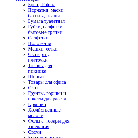
Бренд Paterra
Перчатки, маски,
бахилы, плащи
Бумага туалетная
Губки, салфетки,
бытовые тряпки
Салфетки
Полотенца
Мешки, сетки
Скатерти,
платочки
Товары для
пикника
Шпагат
Товары для офиса
Скотч
Грунты, горшки и
пакеты для рассады
Крышки
Хозяйственные
мелочи
Фольга, товары для
запекания
Свечи
Контейнеры для