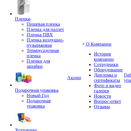
Пленки
Пищевая пленка
Пленка для паллет
Пленка ПВХ
Пленка воздушно-
О Компании
пузырьковая
Термоусадочная
История
пленка
компании
Пленки для
Сотрудники
запайки
Оборудование
Дипломы и
Гиб
Акции
сертификаты
упа
Фото и видео
Подарочная упаковка
галерея
Новый Год
Новости
Подарочная
Вопрос-ответ
упаковка
Отзывы
Хозтовары