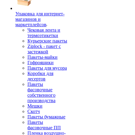
Упаковка для интернет-
магазинов и
маркетплейсов
Чековая лента и
термоэтикетки
Курьерские пакеты
Ziplock - пакет с
застежкой
Пакеты-майки
Гофроящики
Пакеты для мусора
Коробки для
десертов
Пакеты
фасовочные
собственного
производства
Мешки
Скотч
Пакеты бумажные
Пакеты
фасовочные ПП
Пленка воздушно-