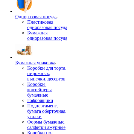
Одноразовая посуда
Пластиковая
одноразовая посуда
Бумажная
одноразовая посуда
Бумажная упаковка
Коробки для торта,
пирожных,
выпечки, десертов
Коробки-
контейнеры
бумажные
Гофроящики
Подпергамент,
бумага оберточная,
уголки
Формы бумажные,
салфетки ажурные
Коробки под