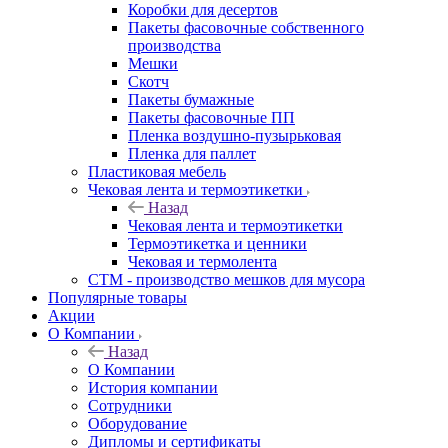
Коробки для десертов
Пакеты фасовочные собственного
производства
Мешки
Скотч
Пакеты бумажные
Пакеты фасовочные ПП
Пленка воздушно-пузырьковая
Пленка для паллет
Пластиковая мебель
Чековая лента и термоэтикетки
Назад
Чековая лента и термоэтикетки
Термоэтикетка и ценники
Чековая и термолента
СТМ - производство мешков для мусора
Популярные товары
Акции
О Компании
Назад
О Компании
История компании
Сотрудники
Оборудование
Дипломы и сертификаты