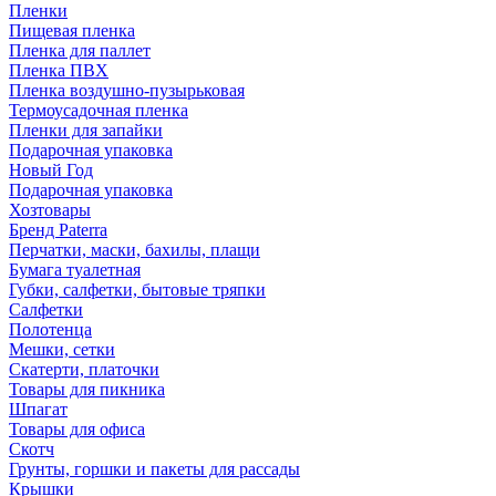
Пленки
Пищевая пленка
Пленка для паллет
Пленка ПВХ
Пленка воздушно-пузырьковая
Термоусадочная пленка
Пленки для запайки
Подарочная упаковка
Новый Год
Подарочная упаковка
Хозтовары
Бренд Paterra
Перчатки, маски, бахилы, плащи
Бумага туалетная
Губки, салфетки, бытовые тряпки
Салфетки
Полотенца
Мешки, сетки
Скатерти, платочки
Товары для пикника
Шпагат
Товары для офиса
Скотч
Грунты, горшки и пакеты для рассады
Крышки