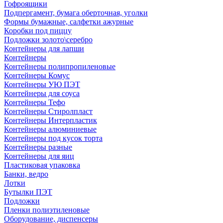
Гофроящики
Подпергамент, бумага оберточная, уголки
Формы бумажные, салфетки ажурные
Коробки под пиццу
Подложки золото\серебро
Контейнеры для лапши
Контейнеры
Контейнеры полипропиленовые
Контейнеры Комус
Контейнеры УЮ ПЭТ
Контейнеры для соуса
Контейнеры Тефо
Контейнеры Стиролпласт
Контейнеры Интерпластик
Контейнеры алюминиевые
Контейнеры под кусок торта
Контейнеры разные
Контейнеры для яиц
Пластиковая упаковка
Банки, ведро
Лотки
Бутылки ПЭТ
Подложки
Пленки полиэтиленовые
Оборудование, диспенсеры