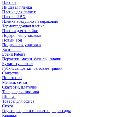
Пленки
Пищевая пленка
Пленка для паллет
Пленка ПВХ
Пленка воздушно-пузырьковая
Термоусадочная пленка
Пленки для запайки
Подарочная упаковка
Новый Год
Подарочная упаковка
Хозтовары
Бренд Paterra
Перчатки, маски, бахилы, плащи
Бумага туалетная
Губки, салфетки, бытовые тряпки
Салфетки
Полотенца
Мешки, сетки
Скатерти, платочки
Товары для пикника
Шпагат
Товары для офиса
Скотч
Грунты, горшки и пакеты для рассады
Крышки