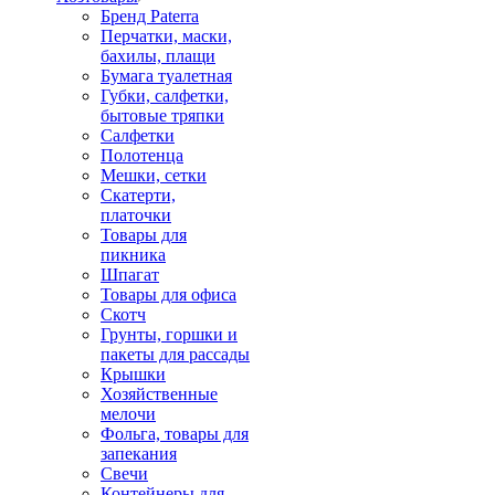
Бренд Paterra
Перчатки, маски,
бахилы, плащи
Бумага туалетная
Губки, салфетки,
бытовые тряпки
Салфетки
Полотенца
Мешки, сетки
Скатерти,
платочки
Товары для
пикника
Шпагат
Товары для офиса
Скотч
Грунты, горшки и
пакеты для рассады
Крышки
Хозяйственные
мелочи
Фольга, товары для
запекания
Свечи
Контейнеры для