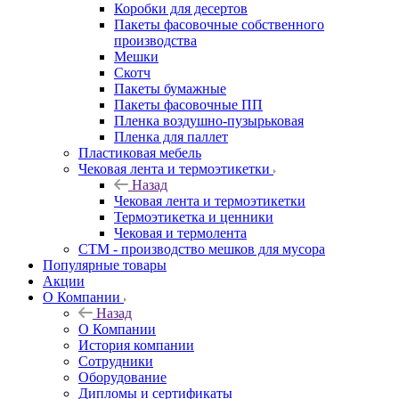
Коробки для десертов
Пакеты фасовочные собственного
производства
Мешки
Скотч
Пакеты бумажные
Пакеты фасовочные ПП
Пленка воздушно-пузырьковая
Пленка для паллет
Пластиковая мебель
Чековая лента и термоэтикетки
Назад
Чековая лента и термоэтикетки
Термоэтикетка и ценники
Чековая и термолента
СТМ - производство мешков для мусора
Популярные товары
Акции
О Компании
Назад
О Компании
История компании
Сотрудники
Оборудование
Дипломы и сертификаты