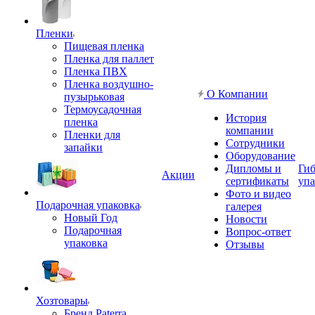
Пленки
Пищевая пленка
Пленка для паллет
Пленка ПВХ
Пленка воздушно-
О Компании
пузырьковая
Термоусадочная
История
пленка
компании
Пленки для
Сотрудники
запайки
Оборудование
Дипломы и
Гиб
Акции
сертификаты
упа
Фото и видео
Подарочная упаковка
галерея
Новый Год
Новости
Подарочная
Вопрос-ответ
упаковка
Отзывы
Хозтовары
Бренд Paterra