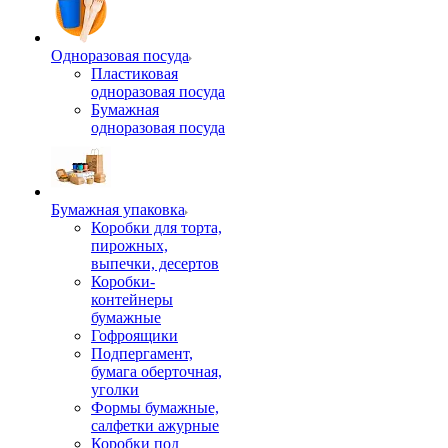
Одноразовая посуда
Пластиковая
одноразовая посуда
Бумажная
одноразовая посуда
Бумажная упаковка
Коробки для торта,
пирожных,
выпечки, десертов
Коробки-
контейнеры
бумажные
Гофроящики
Подпергамент,
бумага оберточная,
уголки
Формы бумажные,
салфетки ажурные
Коробки под