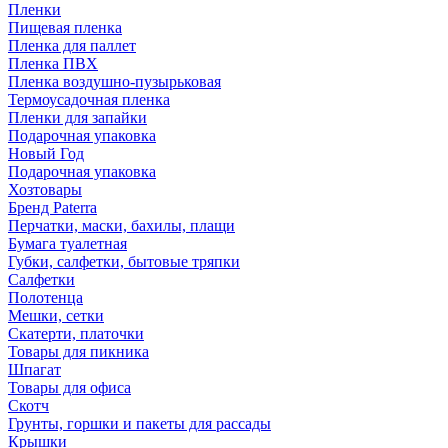
Пленки
Пищевая пленка
Пленка для паллет
Пленка ПВХ
Пленка воздушно-пузырьковая
Термоусадочная пленка
Пленки для запайки
Подарочная упаковка
Новый Год
Подарочная упаковка
Хозтовары
Бренд Paterra
Перчатки, маски, бахилы, плащи
Бумага туалетная
Губки, салфетки, бытовые тряпки
Салфетки
Полотенца
Мешки, сетки
Скатерти, платочки
Товары для пикника
Шпагат
Товары для офиса
Скотч
Грунты, горшки и пакеты для рассады
Крышки