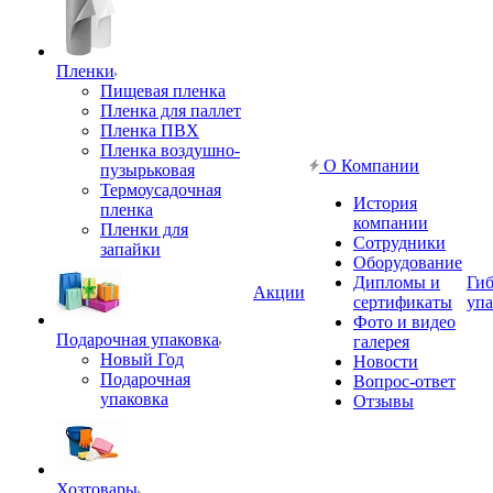
Пленки
Пищевая пленка
Пленка для паллет
Пленка ПВХ
Пленка воздушно-
О Компании
пузырьковая
Термоусадочная
История
пленка
компании
Пленки для
Сотрудники
запайки
Оборудование
Дипломы и
Гиб
Акции
сертификаты
упа
Фото и видео
Подарочная упаковка
галерея
Новый Год
Новости
Подарочная
Вопрос-ответ
упаковка
Отзывы
Хозтовары