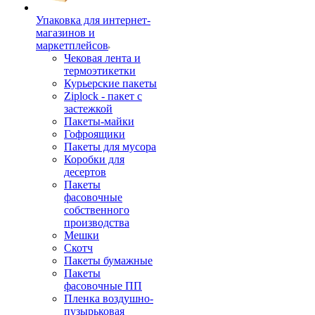
Упаковка для интернет-
магазинов и
маркетплейсов
Чековая лента и
термоэтикетки
Курьерские пакеты
Ziplock - пакет с
застежкой
Пакеты-майки
Гофроящики
Пакеты для мусора
Коробки для
десертов
Пакеты
фасовочные
собственного
производства
Мешки
Скотч
Пакеты бумажные
Пакеты
фасовочные ПП
Пленка воздушно-
пузырьковая