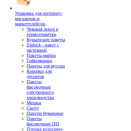
Упаковка для интернет-
магазинов и
маркетплейсов
Чековая лента и
термоэтикетки
Курьерские пакеты
Ziplock - пакет с
застежкой
Пакеты-майки
Гофроящики
Пакеты для мусора
Коробки для
десертов
Пакеты
фасовочные
собственного
производства
Мешки
Скотч
Пакеты бумажные
Пакеты
фасовочные ПП
Пленка воздушно-