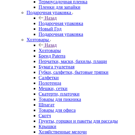
Термоусадочная пленка
Пленки для запайки
Подарочная упаковка
Назад
Подарочная упаковка
Новый Год
Подарочная упаковка
Хозтовары
Назад
Хозтовары
Бренд Paterra
Перчатки, маски, бахилы, плащи
Бумага туалетная
Губки, салфетки, бытовые тряпки
Салфетки
Полотенца
Мешки, сетки
Скатерти, платочки
Товары для пикника
Шпагат
Товары для офиса
Скотч
Грунты, горшки и пакеты для рассады
Крышки
Хозяйственные мелочи